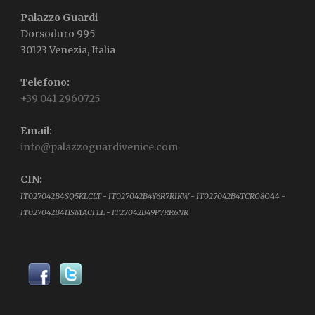
Palazzo Guardi
Dorsoduro 995
30123 Venezia, Italia
Telefono:
+39 041 2960725
Email:
info@palazzoguardivenice.com
CIN:
IT027042B4SQ5KLCLT - IT027042B4Y6R7RIKW - IT027042B4TCRO8O44 -
IT027042B4HSMACFLL - IT27042B49P7RR6NR